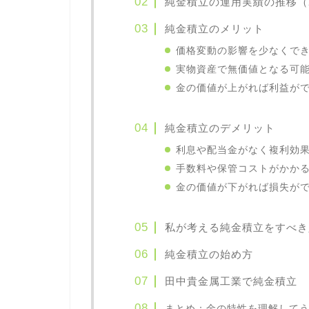
純金積立の運用実績の推移（20
純金積立のメリット
価格変動の影響を少なくで
実物資産で無価値となる可
金の価値が上がれば利益が
純金積立のデメリット
利息や配当金がなく複利効
手数料や保管コストがかか
金の価値が下がれば損失が
私が考える純金積立をすべき
純金積立の始め方
田中貴金属工業で純金積立
まとめ：金の特性を理解して