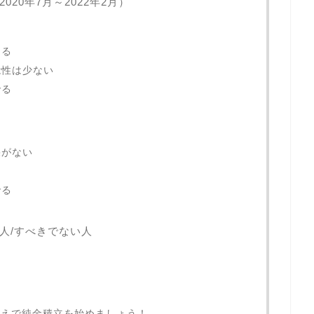
20年7月～2022年2月）
きる
能性は少ない
でる
果がない
る
でる
人/すべきでない人
うえで純金積立を始めましょう！