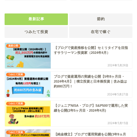
最新記事
節約
つみたて投資
在宅で稼ぐ
資産公開
【ブログで資産推移を公開】セミリタイアを目指
すサラリーマン投資家（2024年4月）
2024年5月29日
つみたて投資
ブログで資産運用の実績を公開【5年8ヶ月目・
2024年4月】｜積立投資と日本株投資｜含み益は
約880万円！
2024年5月27日
つみたて投資
【ジュニアNISA・ブログ】S&P500で運用した実
績を公開(2年5ヶ月目・2024年4月)
2024年5月15日
つみたて投資
【純金積立】ブログで運用実績を公開(3年9ヵ月