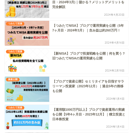
目・2024年3月)｜儲かる？メリットデメリットを
完全解説
2024年4月20日
つみたて投資
【つみたてNISA】ブログで運用実績を公開（5年
7ヶ月目・2024年3月）｜含み益は約260万円！
2024年4月16日
つみたて投資
【新NISA】ブログで投資戦略を公開｜何を買う？
旧つみたてNISAの運用実績も公開
2024年2月18日
資産公開
【ブログで資産公開】セミリタイアを目指すサラ
リーマン投資家（2023年12月）｜過去5年の推移
も公開
2024年1月4日
つみたて投資
【運用額1000万円以上】ブログで資産運用の実績
を公開【5年4ヶ月目・2023年12月】｜積立投資と
日本株投資
2024年1月4日