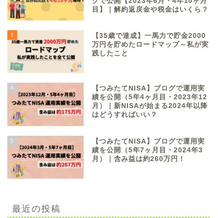
グで公開【2023年6月・4年10ヶ月
目】｜解約返戻金や税金はいくら？
3
【35歳で達成】一馬力で貯金2000
万円を貯めたロードマップ～私が実
践したこと
4
【つみたてNISA】ブログで運用実
績を公開（5年4ヶ月目・2023年12
月）｜新NISAが始まる2024年以降
はどうすればいい？
5
【つみたてNISA】ブログで運用実
績を公開（5年7ヶ月目・2024年3
月）｜含み益は約260万円！
最近の投稿