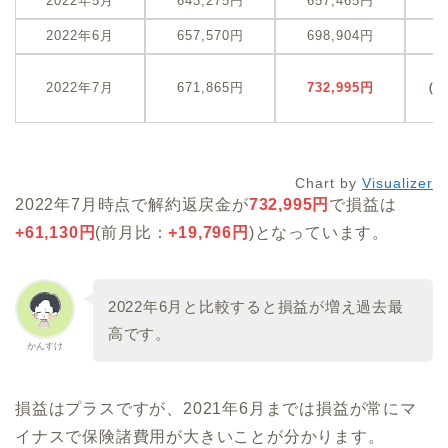
2022年5月
643,275円
657,465円
+
2022年6月
657,570円
698,904円
+
+
2022年7月
671,865円
732,995円
（
Chart by
Visualizer
2022年7月時点で解約返戻金が
732,995
円
で損益は
+
61,130
円
(前月比：
+19,796円
)となっています。
2022年6月と比較すると損益が増え過去最
高です。
かんすけ
損益はプラスですが、2021年6月までは損益が常にマ
イナスで保険諸費用が大きいことが分かります。