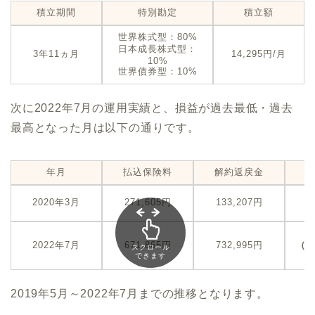
積立期間
特別勘定
積立額
世界株式型：80%
日本成長株式型：
3年11ヵ月
14,295円/月
10%
世界債券型：10%
次に2022年7月の運用実績と、損益が過去最低・過去
最高となった月は以下の通りです。
年月
払込保険料
解約返戻金
-
2020年3月
271,605円
133,207円
（
+
2022年7月
671,865円
732,995円
（
スクロール
できます
2019年5月～2022年7月までの推移となります。