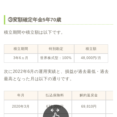
③変額確定年金5年70歳
積立期間や積立額は以下です。
積立期間
特別勘定
積立額
3年6ヵ月
世界株式型：100%
48,000円/月
次に2022年6月の運用実績と、損益が過去最低・過去
最高となった月は以下の通りです。
年月
払込保険料
解約返戻金
-
2020年3月
672,000円
69,810円
（