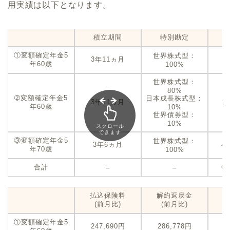
用実績は以下となります。
積立期間
特別勘定
①変額確定年金5
世界株式型：
3年11ヵ月
5
年60歳
100%
世界株式型：
80%
➁変額確定年金5
日本成長株式型：
3年11ヵ月
1
年60歳
10%
世界債券型：
10%
スクロール
できます
③変額確定年金5
世界株式型：
3年6ヵ月
4
年70歳
100%
合計
6
–
–
払込保険料
解約返戻金
(前月比)
(前月比)
①変額確定年金5
247,690円
286,778円
+