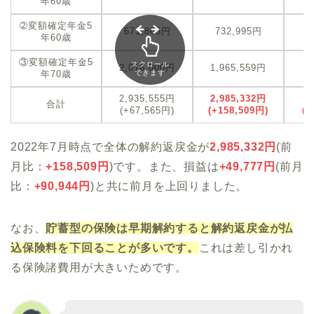
年60歳
➁変額確定年金5
671,865円
732,995円
+
年60歳
③変額確定年金5
スクロール
2,016,000円
1,965,559円
-
年70歳
できます
2,935,555円
2,985,332
円
+
合計
(+67,565円)
(+158,509円)
(+
2022年7月時点で全体の解約返戻金が
2,985,332
円
(前
月比：
+
158,509
円
)です。また、損益は
+49,777
円
(前月
比：
+
90,944
円
)と共に前月を上回りました。
なお、
貯蓄型の保険は早期解約すると解約返戻金が払
込保険料を下回ることが多いです。
これは差し引かれ
る保険諸費用が大きいためです。