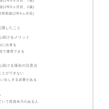
績(2年5ヵ月目、7歳)
績(2年5ヵ月目、2歳)
運用実績(2年5ヵ月目)
意識したこと
降も続けるメリット
由に出来る
課税で運用できる
以降も続ける場合の注意点
ることができない
払い出しする必要がある
人
していて投資余力のある人