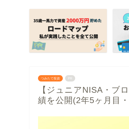
つみたて投資
PR
【ジュニアNISA・ブロ
績を公開(2年5ヶ月目・2