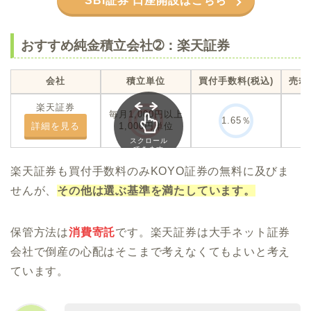
SBI証券 口座開設はこちら
おすすめ純金積立会社➁：楽天証券
会社
積立単位
買付手数料(税込)
売却
楽天証券
毎月1,000円以上
1.65％
詳細を見る
1,000円単位
スクロール
できます
楽天証券も買付手数料のみKOYO証券の無料に及びま
せんが、
その他は選ぶ基準を満たしています。
保管方法は
消費寄託
です。楽天証券は大手ネット証券
会社で倒産の心配はそこまで考えなくてもよいと考え
ています。