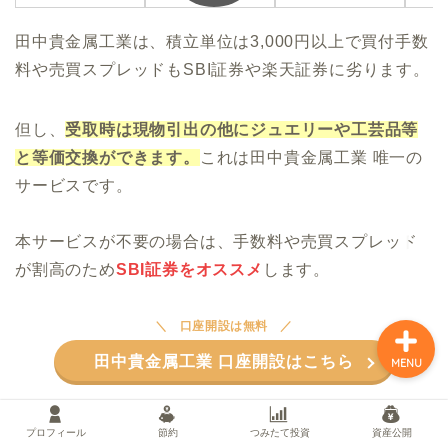
田中貴金属工業は、積立単位は3,000円以上で買付手数
料や売買スプレッドもSBI証券や楽天証券に劣ります。
プロフィール
但し、
受取時は現物引出の他にジュエリーや工芸品等
節約
と等価交換ができます。
これは田中貴金属工業 唯一の
サービスです。
つみたて投資
本サービスが不要の場合は、手数料や売買スプレッド
資産公開
が割高のため
SBI証券をオススメ
します。
口座開設は無料
田中貴金属工業 口座開設はこちら
MENU
純金積立のよくある質問
プロフィール
節約
つみたて投資
資産公開