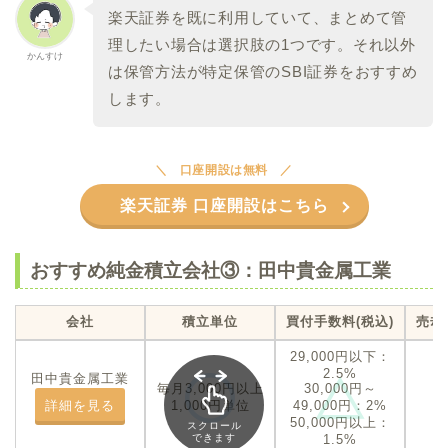
楽天証券を既に利用していて、まとめて管
理したい場合は選択肢の1つです。それ以外
かんすけ
は保管方法が特定保管のSBI証券をおすすめ
します。
口座開設は無料
楽天証券 口座開設はこちら
おすすめ純金積立会社③：田中貴金属工業
会社
積立単位
買付手数料(税込)
売却
29,000円以下：
2.5%
田中貴金属工業
毎月3,000円以上
30,000円～
詳細を見る
1,000円単位
49,000円：2%
50,000円以上：
スクロール
1.5%
できます