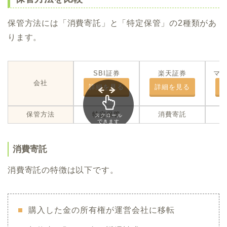
保管方法には「消費寄託」と「特定保管」の2種類があ
ります。
SBI証券
楽天証券
マ
会社
詳細を見る
詳細を見る
保管方法
特定保管
消費寄託
スクロール
できます
消費寄託
消費寄託の特徴は以下です。
購入した金の所有権が運営会社に移転