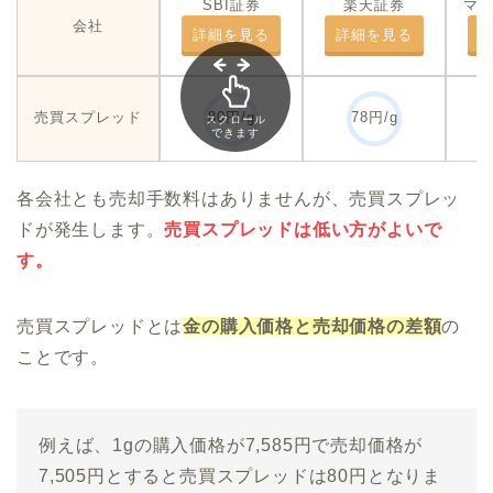
SBI証券
楽天証券
マ
会社
詳細を見る
詳細を見る
売買スプレッド
80円/g
78円/g
スクロール
できます
各会社とも売却手数料はありませんが、売買スプレッ
ドが発生します。
売買スプレッドは低い方がよいで
す。
売買スプレッドとは
金の購入価格と売却価格の差額
の
ことです。
例えば、1gの購入価格が
7,585
円で売却価格が
7,505
円とすると売買スプレッドは80円となりま