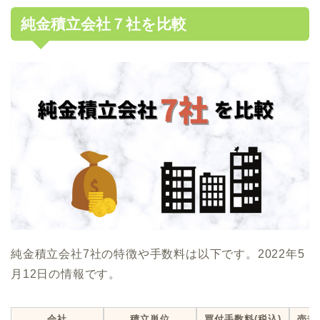
純金積立会社７社を比較
純金積立会社7社の特徴や手数料は以下です。2022年5
月12日の情報です。
会社
積立単位
買付手数料(税込)
売却