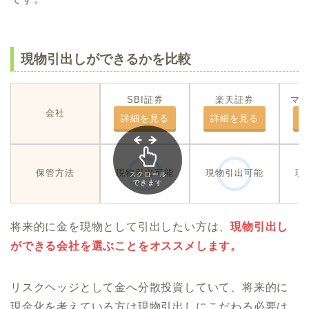
現物引出しができるかを比較
SBI証券
楽天証券
マ
会社
詳細を見る
詳細を見る
保管方法
現物引出可能
現物引出可能
現
スクロール
できます
将来的に金を現物として引出したい方は、
現物引出し
ができる会社を選ぶことをオススメします。
リスクヘッジとして金へ分散投資していて、将来的に
現金化を考えている方は現物引出しにこだわる必要は