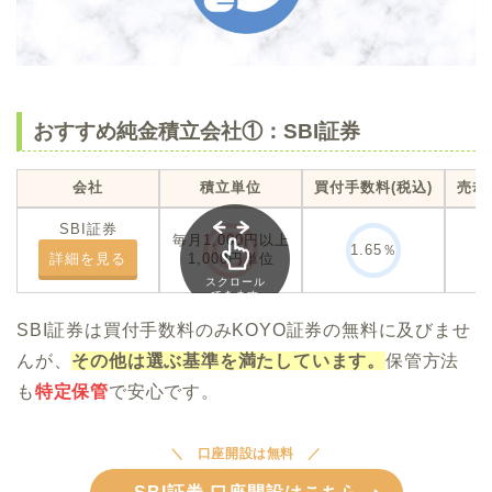
おすすめ純金積立会社①：SBI証券
会社
積立単位
買付手数料(税込)
売却
SBI証券
毎月1,000円以上
1.65％
詳細を見る
1,000円単位
スクロール
できます
SBI証券は買付手数料のみKOYO証券の無料に及びませ
んが、
その他は選ぶ基準を満たしています。
保管方法
も
特定保管
で安心です。
口座開設は無料