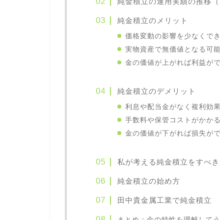
純金積立の運用実績の推移（20
純金積立のメリット
価格変動の影響を少なくで
実物資産で無価値となる可
金の価値が上がれば利益が
純金積立のデメリット
利息や配当金がなく複利効
手数料や保管コストがかか
金の価値が下がれば損失が
私が考える純金積立をすべき
純金積立の始め方
田中貴金属工業で純金積立
まとめ：金の特性を理解して