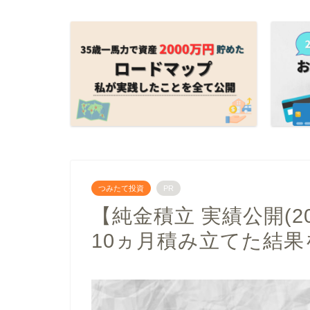
つみたて投資
PR
【純金積立 実績公開(2
10ヵ月積み立てた結