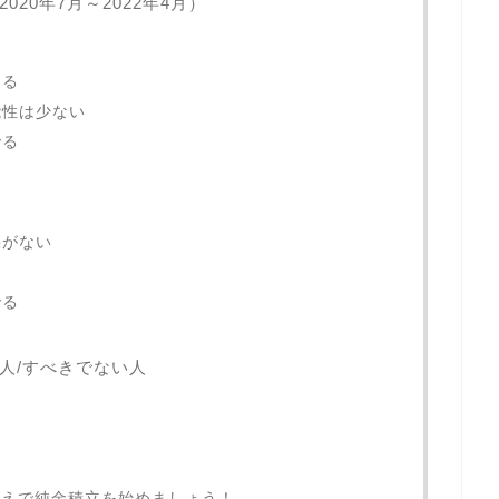
20年7月～2022年4月）
きる
能性は少ない
でる
果がない
る
でる
人/すべきでない人
うえで純金積立を始めましょう！