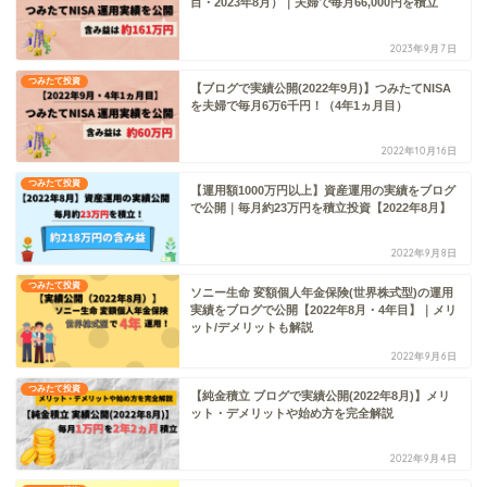
目・2023年8月）｜夫婦で毎月66,000円を積立
2023年9月7日
つみたて投資
【ブログで実績公開(2022年9月)】つみたてNISA
を夫婦で毎月6万6千円！（4年1ヵ月目）
2022年10月16日
つみたて投資
【運用額1000万円以上】資産運用の実績をブログ
で公開｜毎月約23万円を積立投資【2022年8月】
2022年9月8日
つみたて投資
ソニー生命 変額個人年金保険(世界株式型)の運用
実績をブログで公開【2022年8月・4年目】｜メリ
ット/デメリットも解説
2022年9月6日
つみたて投資
【純金積立 ブログで実績公開(2022年8月)】メリ
ット・デメリットや始め方を完全解説
2022年9月4日