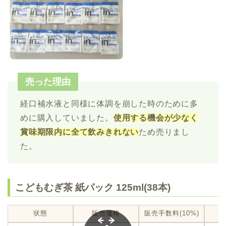
売った理由
経口補水液と同様に体調を崩した時のために多
めに購入していました。
使用する機会が少なく
賞味期限内に全て飲みきれない
ため売りまし
た。
こどもむぎ茶 紙パック 125ml(38本)
状態
販売価格
販売手数料(10%)