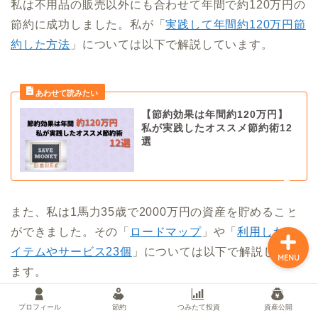
私は不用品の販売以外にも合わせて年間で約120万円の
節約に成功しました。私が「
実践して年間約120万円節
約した方法
」については以下で解説しています。
プロフィール
節約
【節約効果は年間約120万円】
私が実践したオススメ節約術12
つみたて投資
選
資産公開
また、私は1馬力35歳で2000万円の資産を貯めること
ができました。その「
ロードマップ
」や「
利用したア
イテムやサービス23個
」については以下で解説してい
MENU
ます。
プロフィール
節約
つみたて投資
資産公開