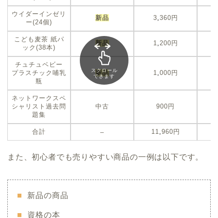
ウイダーインゼリ
新品
3
,
360円
ー(24個)
こども麦茶 紙パ
新品
1
,
200円
ック(38本)
チュチュベビー
スクロール
プラスチック哺乳
新品
1
,
000円
できます
瓶
ネットワークスペ
シャリスト過去問
中古
900円
題集
合計
11
,
960円
–
また、初心者でも売りやすい商品の一例は以下です。
新品の商品
資格の本