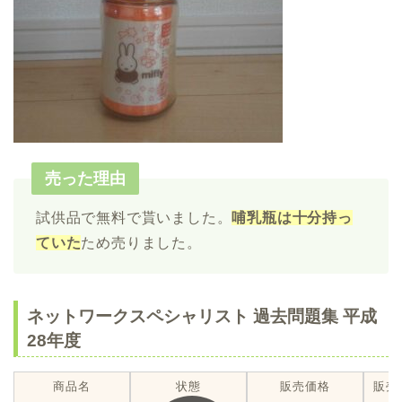
売った理由
試供品で無料で貰いました。
哺乳瓶は十分
持っ
て
いた
ため売りました。
ネットワークスペシャリスト 過去問題集 平成
28年度
商品名
状態
販売価格
販売