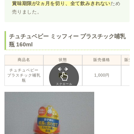
賞味期限が2ヵ月を切り、全て飲みきれない
ため
売りました。
チュチュベビー ミッフィー プラスチック哺乳
瓶 160ml
商品名
状態
販売価格
販売
チュチュベビー
プラスチック哺乳
新品
1
,
000円
瓶
スクロール
できます