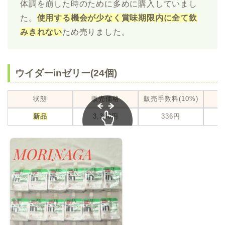
体調を崩した時のために多めに購入していまし
た。
使用する機会が少なく賞味期限内に全て飲
みきれない
ため売りました。
ウイダーinゼリー(24個)
状態
販売価格
販売手数料(10%)
新品
3,360円
336円
スクロール
できます