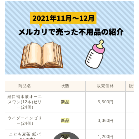
商品名
状態
販売価格
販売
経口補水液オーエ
スワン(12本)ゼリ
新品
5
,
500円
ー(24個)
ウイダーインゼリ
新品
3
,
360円
ー(24個)
こども麦茶 紙パ
新品
1
,
200円