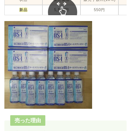
新品
5
,
500円
550円
スクロール
できます
売った理由