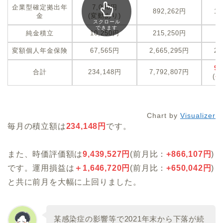
企業型確定拠出年
7,000円
892,262円
1,
金
(変動あり)
スクロール
できます
純金積立
10,250円
215,250円
2
変額個人年金保険
67,565円
2,665,295円
2,
9,
合計
234,148円
7,792,807円
(
+
Chart by
Visualizer
毎月の積立額は
234,148円
です。
また、時価評価額は
9,439,527
円
(前月比：
+866,107円
)
です。運用損益は
＋
1,646,720
円
(前月比：
+650,042円
)
と共に前月を大幅に上回りました。
某感染症の影響等で2021年末から下落が続