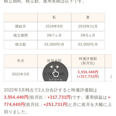
積立期間、積立額、運用実績は以下です。
私
妻
開始月
2018年9月
2018年11月
積立期間
3年7ヵ月
3年5ヵ月
積立額
33,000円/月
33,000円/月
時価評価額
年月
投資金額
(前月比)
3,554,440円
+
2022年3月
2,780,000円
(
+317,731円
)
(
+
スクロール
できます
2022年3月時点で2人分合計すると時価評価額は
3,554,440
円
(前月比：
+317,731円
)です。運用損益は
＋
774,440
円
(前月比：
+251,731円
)と共に前月を大幅に上
回りました。