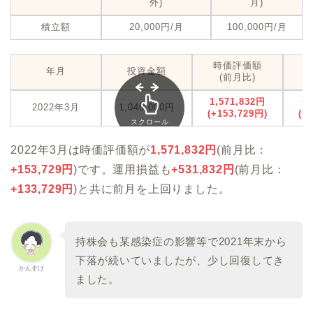
外)
月)
積立額
20,000円/月
100,000円/月
時価評価額
年月
投資金額
(前月比)
1,571,832円
+
2022年3月
1,040,000円
(+153,729円)
(+
スクロール
できます
2022年3月は時価評価額が
1,571,832
円
(前月比：
+153,729
円
)です。運用損益も
+531,832円
(前月比：
+1
33,729円
)と共に前月を上回りました。
持株会も某感染症の影響等で2021年末から
下落が続いていましたが、少し回復してき
かんすけ
ました。