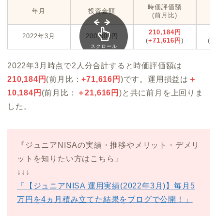
時価評価額
年月
投資金額
(前月比)
210,184円
＋
2022年3月
200,000円
(
+71,616円
)
(
＋
スクロール
できます
2022年3月時点で2人分合計すると時価評価額は
210,184円
(前月比：
+71,616円
)です。運用損益は
＋
10,184円
(前月比：
＋21,616円
)と共に前月を上回りま
した。
『ジュニアNISAの実績・推移やメリット・デメリ
ットを知りたい方はこちら』
↓↓↓
「【ジュニアNISA 運用実績(2022年3月)】毎月5
万円を4ヵ月積み立てた結果をブログで公開！」