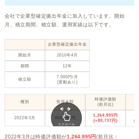
会社で企業型確定拠出年金に加入しています。開始
月、積立期間、積立額、運用実績は以下です。
企業型確定拠出年金
開始月
2010年4月
期間
12年
7,000円/月
積立額
(変動あり)
時価評価額
種別
投資金額
(前月比)
1,264,995円
+
2022年3月
892,262円
(+80,737円)
(+
スクロール
できます
2022年3月は時価評価額が
1,264,995
円
(前月比：