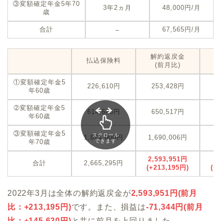
③変額確定年金5年70
3年2ヵ月
48,000円/月
歳
合計
67,565円/月
–
解約返戻金
払込保険料
(前月比)
①変額確定年金5
226,610円
253,428円
+
年60歳
➁変額確定年金5
614,685円
650,517円
+
年60歳
③変額確定年金5
スクロール
1,824,000円
1,690,006円
-
年70歳
できます
2,593,951円
-
合計
2,665,295円
(+213,195円)
(+
2022年3月は全体の解約返戻金が
2,593,951
円(前月
比：
+
213,195
円)
です。また、損益は
-71,344
円(前月
比：
+145,630
円)
と共に前月を上回りました。