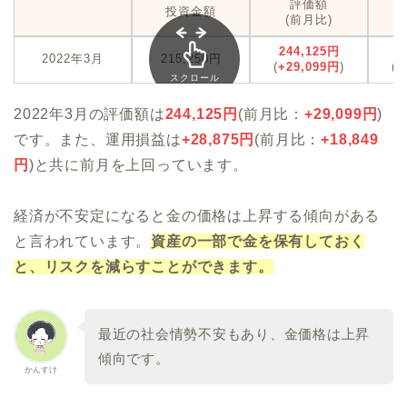
評価額
投資金額
(前月比)
244,125円
+
2022年3月
215,250円
(
+29,099円
)
(
+
スクロール
できます
2022年3月の評価額は
244,125
円
(前月比：
+29,099
円
)
です。また、運用損益は
+28,875
円
(前月比：
+18,849
円
)と共に前月を上回っています。
経済が不安定になると金の価格は上昇する傾向がある
と言われています。
資産の一部で金を保有しておく
と、リスクを減らすことができます。
最近の社会情勢不安もあり、金価格は上昇
傾向です。
かんすけ