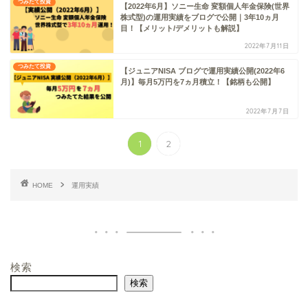
つみたて投資
【2022年6月】ソニー生命 変額個人年金保険(世界
株式型)の運用実績をブログで公開｜3年10ヵ月
目！【メリット/デメリットも解説】
2022年7月11日
つみたて投資
【ジュニアNISA ブログで運用実績公開(2022年6
月)】毎月5万円を7ヵ月積立！【銘柄も公開】
2022年7月7日
1
2
HOME
運用実績
検索
検索