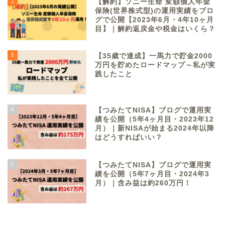
2
【解約】ソニー生命 変額個人年金
保険(世界株式型)の運用実績をブロ
グで公開【2023年6月・4年10ヶ月
目】｜解約返戻金や税金はいくら？
3
【35歳で達成】一馬力で貯金2000
万円を貯めたロードマップ～私が実
践したこと
4
【つみたてNISA】ブログで運用実
績を公開（5年4ヶ月目・2023年12
月）｜新NISAが始まる2024年以降
はどうすればいい？
5
【つみたてNISA】ブログで運用実
績を公開（5年7ヶ月目・2024年3
月）｜含み益は約260万円！