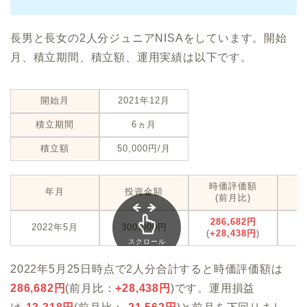
長男と長女の2人分ジュニアNISAをしています。開始
月、積立期間、積立額、運用実績は以下です。
開始月
2021年12月
積立期間
6ヵ月
積立額
50,000円/月
時価評価額
年月
投資金額
(前月比)
286,682円
-
2022年5月
300,000円
(
+28,438円
)
(
-
スクロール
できます
2022年5月25日時点で2人分合計すると時価評価額は
286,682
円
(前月比：
+
28,438
円
)です。運用損益