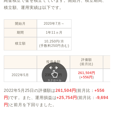
純金積立で金を積立てています。開始月、積立期間、
積立額、運用実績は以下です。
開始月
2020年7月～
期間
1年11ヵ月
10,250円/月
積立額
(手数料250円含む)
評価額
投資金額
(前月比)
261,504円
+
2022年5月
235,750円
(
+556円
)
(
スクロール
できます
2022年5月25日の評価額は
261,504
円
(前月比：
+
556
円
)です。また、運用損益は
+
25,754
円
(前月比：
-9,694
円
)と前月を下回りました。