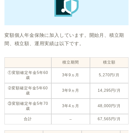
変額個人年金保険に加入しています。開始月、積立期
間、積立額、運用実績は以下です。
積立期間
積立額
①変額確定年金5年60
3年9ヵ月
5,270円/月
歳
➁変額確定年金5年60
3年9ヵ月
14,295円/月
歳
③変額確定年金5年70
3年4ヵ月
48,000円/月
歳
合計
67,565円/月
–