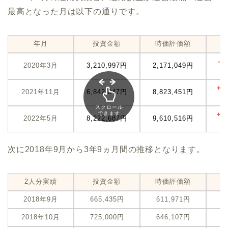
最高となった月は以下の通りです。
年月
投資金額
時価評価額
-1
2020年3月
3,210,997円
2,171,049円
(
+1
2021年11月
6,842,047円
8,823,451円
(
スクロール
できます
+1
2022年5月
8,222,687円
9,610,516円
次に2018年9月から3年9ヵ月間の推移となります。
2人分実績
投資金額
時価評価額
2018年9月
665,435円
611,971円
-
2018年10月
725,000円
646,107円
-