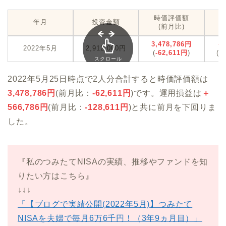
時価評価額
年月
投資金額
(前月比)
3,478,786円
+
2022年5月
2,912,000円
(
-62,611円
)
(
-
スクロール
できます
2022年5月25日時点で2人分合計すると時価評価額は
3,478,786
円
(前月比：
-62,611
円
)です。運用損益は
＋
566,786
円
(前月比：
-128,611
円
)と共に前月を下回りま
した。
『私のつみたてNISAの実績、推移やファンドを知
りたい方はこちら』
↓↓↓
「【ブログで実績公開(2022年5月)】つみたて
NISAを夫婦で毎月6万6千円！（3年9ヵ月目）」