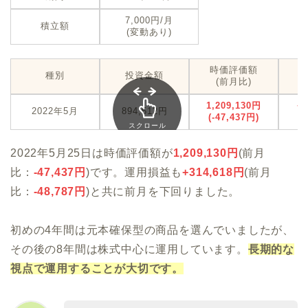
7,000円/月
積立額
(変動あり)
時価評価額
種別
投資金額
(前月比)
1,209,130円
+
2022年5月
894,512円
(-47,437円)
(-
スクロール
できます
2022年5月25日は時価評価額が
1,209,130
円
(前月
比：
-47,437
円
)です。運用損益も
+314,618
円
(前月
比：
-48,787
円
)と共に前月を下回りました。
初めの4年間は元本確保型の商品を選んでいましたが、
その後の8年間は株式中心に運用しています。
長期的な
視点で運用することが大切です。