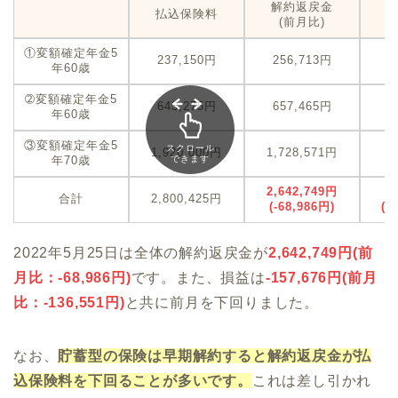
解約返戻金
払込保険料
(前月比)
①変額確定年金5
237,150円
256,713円
+
年60歳
➁変額確定年金5
643,275円
657,465円
+
年60歳
③変額確定年金5
スクロール
1,920,000円
1,728,571円
-
年70歳
できます
2,642,749円
-
合計
2,800,425円
(-68,986円)
(-
2022年5月25日は全体の解約返戻金が
2,642,749
円(前
月比：
-68,986
円)
です。また、損益は
-157,676
円(前月
比：
-136,551
円)
と共に前月を下回りました。
なお、
貯蓄型の保険は早期解約すると解約返戻金が払
込保険料を下回ることが多いです。
これは差し引かれ