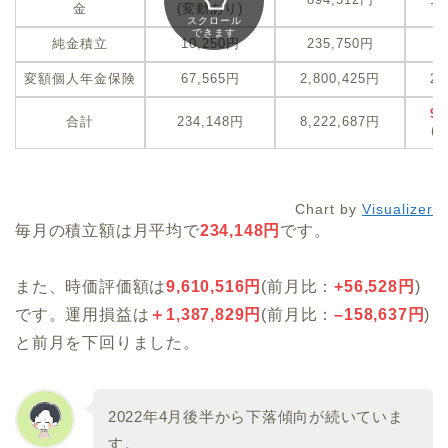
金
(変動あり)
スクロール
できます
純金積立
10,250円
235,750円
2
変額個人年金保険
67,565円
2,800,425円
2,
9,
合計
234,148円
8,222,687円
(
+
Chart by
Visualizer
毎月の積立額は月平均で
234,148円
です。
また、時価評価額は
9,610,516
円
(前月比：
+
56,528
円
)
です。運用損益は
＋
1,387,829
円
(前月比：
–
158,637
円
)
と前月を下回りました。
2022年4月後半から下落傾向が続いていま
す。