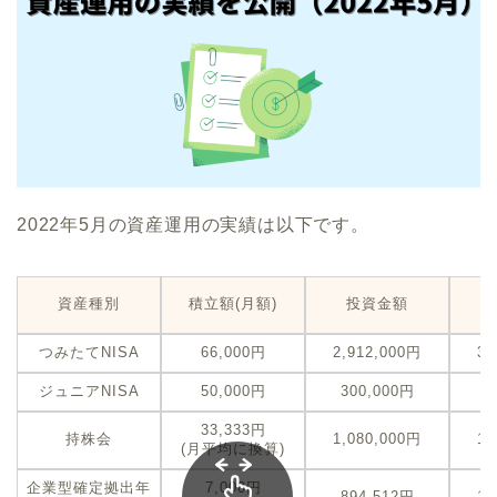
2022年5月の資産運用の実績は以下です。
資産種別
積立額(月額)
投資金額
つみたてNISA
66,000円
2,912,000円
3,
ジュニアNISA
50,000円
300,000円
2
33,333円
持株会
1,080,000円
1,
(月平均に換算)
企業型確定拠出年
7,000円
894,512円
1,