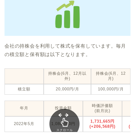
会社の持株会を利用して株式を保有しています。毎月
の積立額と保有額は以下となります。
持株会(6月、12月以
持株会(6月、12
外)
月)
積立額
20,000円/月
100,000円/月
時価評価額
年月
投資金額
(前月比)
1,731,665円
+
2022年5月
1,080,000円
(+206,568円)
(+
スクロール
できます