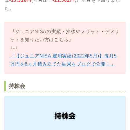
は
-13,318
円
(前月比：
-21,562
円
)と前月を下回りまし
た。
『ジュニアNISAの実績・推移やメリット・デメリ
ットを知りたい方はこちら』
↓↓↓
「【ジュニアNISA 運用実績(2022年5月)】毎月5
万円を6ヵ月積み立てた結果をブログで公開！」
持株会