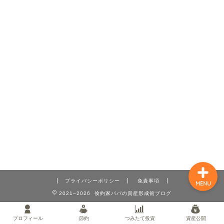
プロフィール
節約
つみたて投資
資産公開
プライバシーポリシー
免責事項
MENU
2021–2026 倹約家パパの資産形成術ブログ
プロフィール
節約
つみたて投資
資産公開